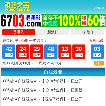
返回首页
白姐最准
086期:★白姐最准★→【必中特单双】←已公开
086期:★白姐最准★→【必中特生肖】←已更新
086期:★白姐最准★→【最准平特肖】←已公开