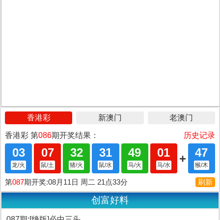
创富好料
087期:[绝版]必中三头