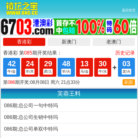
返回首页
芙蓉王料
086期:总公司一句中特玛
086期:总公司生销中特玛
086期:总公司单双中特玛