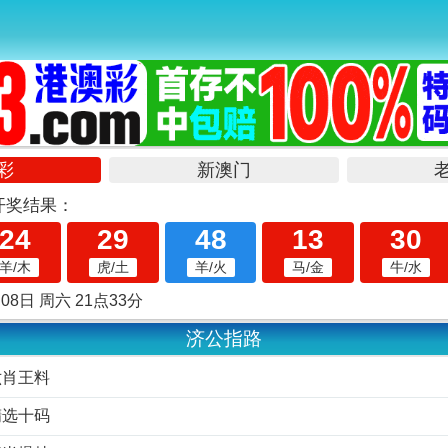
济公指路
六肖王料
精选十码