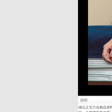
说明
镇坛之宝六合精品资