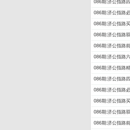
086期:济公指路
086期:济公指路
086期:济公指路
086期:济公指路
086期:济公指路
086期:济公指路
086期:济公指路
086期:济公指路
086期:济公指路
086期:济公指路
086期:济公指路
086期:济公指路