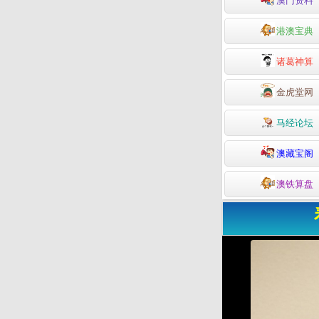
澳门资料
港澳宝典
诸葛神算
金虎堂网
马经论坛
澳藏宝阁
澳铁算盘