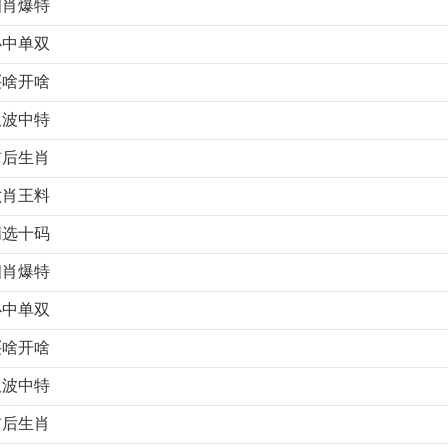
四肖爆特
必中单双
买啥开啥
双波中特
前后生肖
六肖王料
精选十码
四肖爆特
必中单双
买啥开啥
双波中特
前后生肖