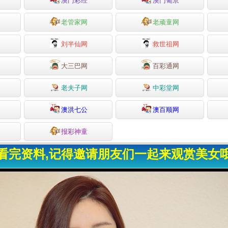
澳门彩经
澳门葡京
老管家网
老顽童网
刘半仙网
救世祖网
大三巴网
百彩通网
老夫子网
中彩堂网
澳洪七公
澳百顺网
报彩神童
看完资料,记得邀请朋友们一起来观赏美女