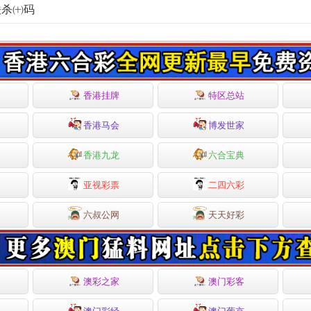
铁杀㈩码
香港挂牌
特区总站
香港马会
博发世家
香港九龙
六合宝典
亚视彩票
二四六彩
六叔公网
天天好彩
澳彩之家
澳门彩客