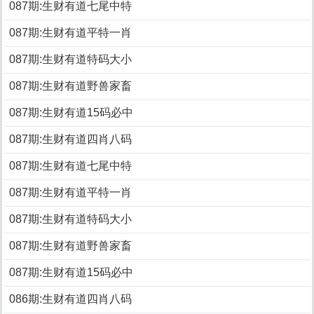
087期:生财有道七尾中特
087期:生财有道平特一肖
087期:生财有道特码大小
087期:生财有道野兽家畜
087期:生财有道15码必中
087期:生财有道四肖八码
087期:生财有道七尾中特
087期:生财有道平特一肖
087期:生财有道特码大小
087期:生财有道野兽家畜
087期:生财有道15码必中
086期:生财有道四肖八码