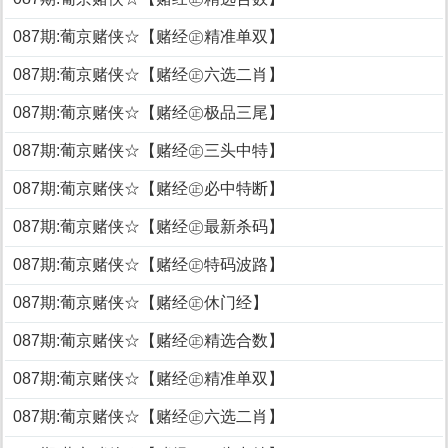
087期:葡京赌侠☆【赌经㊣精准单双】
087期:葡京赌侠☆【赌经㊣六选二肖】
087期:葡京赌侠☆【赌经㊣极品三尾】
087期:葡京赌侠☆【赌经㊣三头中特】
087期:葡京赌侠☆【赌经㊣必中特断】
087期:葡京赌侠☆【赌经㊣最新杀码】
087期:葡京赌侠☆【赌经㊣特码波路】
087期:葡京赌侠☆【赌经㊣休门经】
087期:葡京赌侠☆【赌经㊣精选合数】
087期:葡京赌侠☆【赌经㊣精准单双】
087期:葡京赌侠☆【赌经㊣六选二肖】