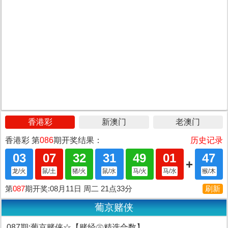
葡京赌侠
087期:葡京赌侠☆【赌经㊣精选合数】