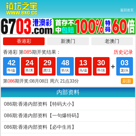
返回首页
内部资料
086期:香港内部资料【特码大小】
086期:香港内部资料【一句爆特码】
086期:香港内部资料【必中生肖】