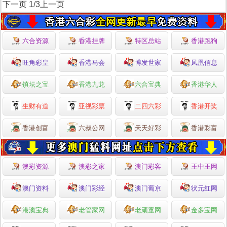
下一页
1/3
上一页
六合资源
香港挂牌
特区总站
香港跑狗
旺角彩皇
香港马会
博发世家
凤凰信息
镇坛之宝
香港九龙
六合宝典
香港华人
生财有道
亚视彩票
二四六彩
香港开奖
香港创富
六叔公网
天天好彩
香港彩富
澳彩资源
澳彩之家
澳门彩客
王中王网
澳门资料
澳门彩经
澳门葡京
状元红网
港澳宝典
老管家网
老顽童网
金多宝网