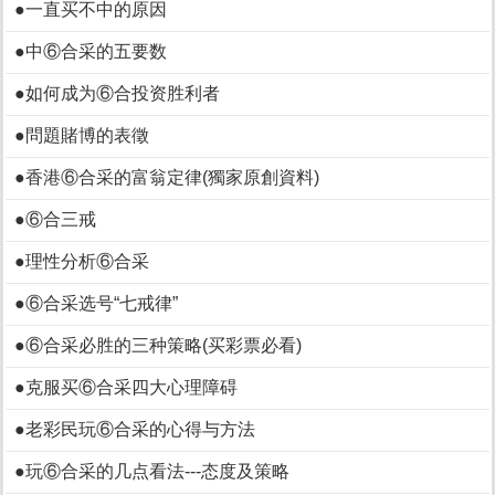
●一直买不中的原因
●中⑥合采的五要数
●如何成为⑥合投资胜利者
●問題賭博的表徵
●香港⑥合采的富翁定律(獨家原創資料)
●⑥合三戒
●理性分析⑥合采
●⑥合采选号“七戒律”
●⑥合采必胜的三种策略(买彩票必看)
●克服买⑥合采四大心理障碍
●老彩民玩⑥合采的心得与方法
●玩⑥合采的几点看法---态度及策略