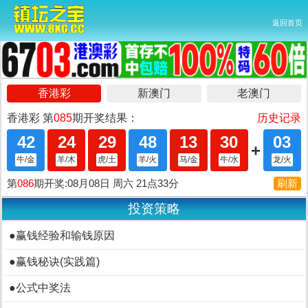
返回首页
投资策略
●赢钱经验和输钱原因
●赢钱秘诀(实践篇)
●公式中奖法