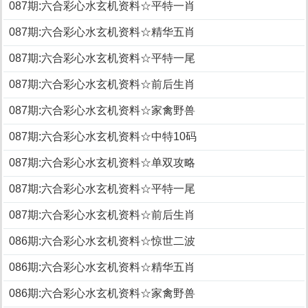
087期:六合彩心水玄机资料☆平特一肖
087期:六合彩心水玄机资料☆精华五肖
087期:六合彩心水玄机资料☆平特一尾
087期:六合彩心水玄机资料☆前后生肖
087期:六合彩心水玄机资料☆家禽野兽
087期:六合彩心水玄机资料☆中特10码
087期:六合彩心水玄机资料☆单双攻略
087期:六合彩心水玄机资料☆平特一尾
087期:六合彩心水玄机资料☆前后生肖
086期:六合彩心水玄机资料☆惊世二波
086期:六合彩心水玄机资料☆精华五肖
086期:六合彩心水玄机资料☆家禽野兽