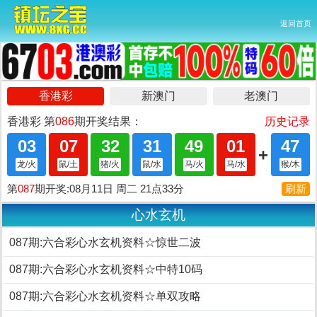
返回首页
心水玄机
087期:六合彩心水玄机资料☆惊世二波
087期:六合彩心水玄机资料☆中特10码
087期:六合彩心水玄机资料☆单双攻略