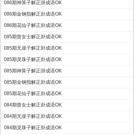
086期神算子解正掛成语OK
086期金钢指解正卦成语OK
086期花仙子解正卦成语OK
085期曾女士解正卦成语OK
085期无崖子解正卦成语OK
085期灵珠子解正卦成语OK
085期神算子解正掛成语OK
085期金钢指解正卦成语OK
085期花仙子解正卦成语OK
084期曾女士解正卦成语OK
084期无崖子解正卦成语OK
084期灵珠子解正卦成语OK