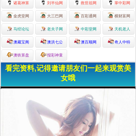
诸葛神算
刘半仙网
救世祖网
掌中彩网
金虎堂网
大三巴网
百彩通网
横财富网
马经论坛
老夫子网
中彩堂网
天机老人
澳藏宝阁
澳洪七公
澳百顺网
奇人中特
澳铁算盘
报彩神童
看完资料,记得邀请朋友们一起来观赏美
女哦