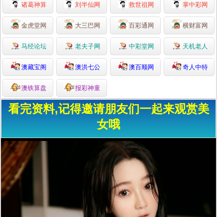
诸葛神算
刘半仙网
救世祖网
掌中彩网
金虎堂网
大三巴网
百彩通网
横财富网
马经论坛
老夫子网
中彩堂网
天机老人
澳藏宝阁
澳洪七公
澳百顺网
奇人中特
澳铁算盘
报彩神童
看完资料,记得邀请朋友们一起来观赏美
女哦