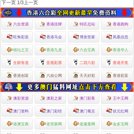
下一页
1/3
上一页
六合资源
香港挂牌
特区总站
香港跑狗
旺角彩皇
香港马会
博发世家
凤凰信息
镇坛之宝
香港九龙
六合宝典
香港华人
生财有道
亚视彩票
二四六彩
香港开奖
香港创富
六叔公网
天天好彩
香港彩富
澳彩资源
澳彩之家
澳门彩客
王中王网
澳门资料
澳门彩经
澳门葡京
状元红网
港澳宝典
老管家网
老顽童网
金多宝网