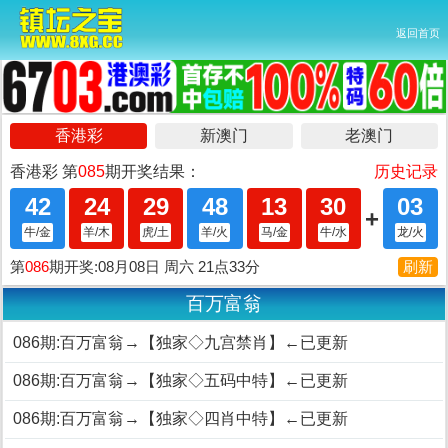
返回首页
百万富翁
086期:百万富翁→【独家◇九宫禁肖】←已更新
086期:百万富翁→【独家◇五码中特】←已更新
086期:百万富翁→【独家◇四肖中特】←已更新