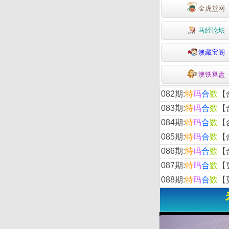
金虎堂网
马经论坛
澳藏宝阁
澳铁算盘
082期:
特
码
合
数
【
083期:
特
码
合
数
【
084期:
特
码
合
数
【
085期:
特
码
合
数
【
086期:
特
码
合
数
【
087期:
特
码
合
数
【
088期:
特
码
合
数
【