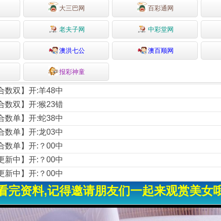
大三巴网
百彩通网
老夫子网
中彩堂网
澳洪七公
澳百顺网
报彩神童
合数双
】开:
羊48
中
合数双】开:
猴23
错
合数单
】开:
蛇38
中
合数单
】开:
龙03
中
合数单】开:
？00
中
更新中】开:
？00
中
更新中】开:
？00
中
看完资料,记得邀请朋友们一起来观赏美女