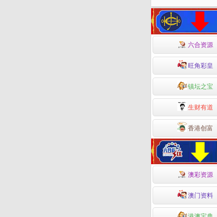
六合资源
旺角彩皇
镇坛之宝
生财有道
香港创富
澳彩资源
澳门资料
港澳宝典