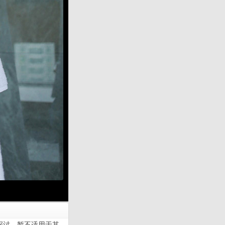
探讨，暂不适用于其