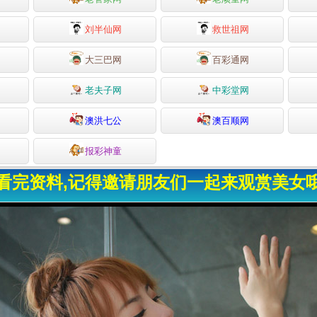
刘半仙网
救世祖网
大三巴网
百彩通网
老夫子网
中彩堂网
澳洪七公
澳百顺网
报彩神童
看完资料,记得邀请朋友们一起来观赏美女