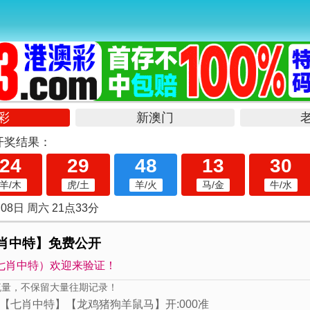
肖中特】免费公开
七肖中特）欢迎来验证！
流量，不保留大量往期记录！
）【七肖中特】【龙鸡猪狗羊鼠马】开:000准