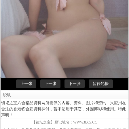
上一张
下一张
下一张
暂停轮播
说明
镇坛之宝六合精品资料网所提供的内容、资料、图片和资讯，只应用在
合法的香港⑥合彩资料探讨，暂不适用于其它，外围博彩和使用。特此
声明！
【镇坛之宝】易记域名：WWW.8XG.CC