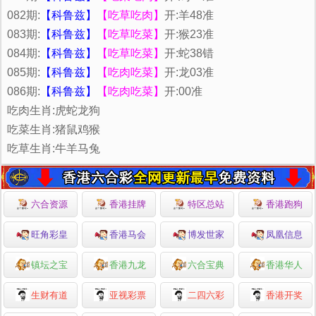
082期:
【科鲁兹】
【吃草吃肉】
开:羊48准
083期:
【科鲁兹】
【吃草吃菜】
开:猴23准
084期:
【科鲁兹】
【吃草吃菜】
开:蛇38错
085期:
【科鲁兹】
【吃肉吃菜】
开:龙03准
086期:
【科鲁兹】
【吃肉吃菜】
开:00准
吃肉生肖:虎蛇龙狗
吃菜生肖:猪鼠鸡猴
吃草生肖:牛羊马兔
六合资源
香港挂牌
特区总站
香港跑狗
旺角彩皇
香港马会
博发世家
凤凰信息
镇坛之宝
香港九龙
六合宝典
香港华人
生财有道
亚视彩票
二四六彩
香港开奖