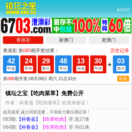
返回首页
镇坛之宝【吃肉菜草】免费公开
作者：科鲁兹【吃肉菜草】欢迎来验证！
提高速度,减少浏览流量，不保留大量往期记录！
063期:
【科鲁兹】
【吃草吃肉】
开:龙27准
064期:
【科鲁兹】
【吃草吃肉】
开:马01准