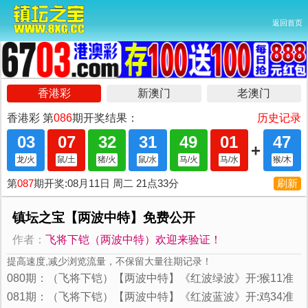
返回首页
镇坛之宝【两波中特】免费公开
作者：
飞将下铠（两波中特）欢迎来验证！
提高速度,减少浏览流量，不保留大量往期记录！
080期：（飞将下铠）【两波中特】《红波绿波》开:猴11准
081期：（飞将下铠）【两波中特】《红波蓝波》开:鸡34准