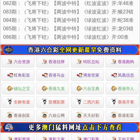
082期：（飞将下铠）【两波中特】《红波蓝波》开:羊48准
083期：（飞将下铠）【两波中特】《绿波蓝波》开:猴23错
084期：（飞将下铠）【两波中特】《绿波红波》开:蛇38准
085期：（飞将下铠）【两波中特】《绿波红波》开:龙03错
086期：（飞将下铠）【两波中特】《绿波红波》开:00准
六合资源
香港挂牌
特区总站
香港跑狗
旺角彩皇
香港马会
博发世家
凤凰信息
镇坛之宝
香港九龙
六合宝典
香港华人
生财有道
亚视彩票
二四六彩
香港开奖
香港创富
六叔公网
天天好彩
香港彩富
澳彩资源
澳彩之家
澳门彩客
王中王网