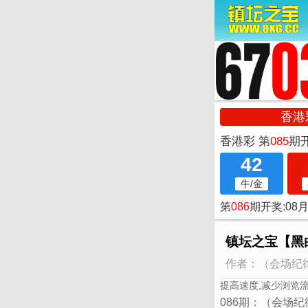
镇坛之宝【黑
作者：（会场纪律
提高速度,减少浏览
086期：（会场纪