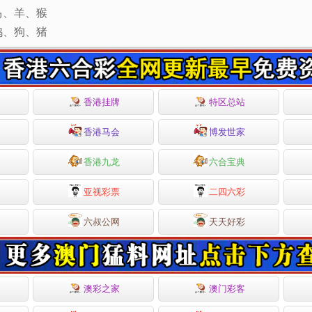
马、羊、猴
鸡、狗、猪
香港挂牌
特区总站
香港马会
博发世家
香港九龙
六合宝典
亚视彩票
二四六彩
六叔公网
天天好彩
澳彩之家
澳门彩客