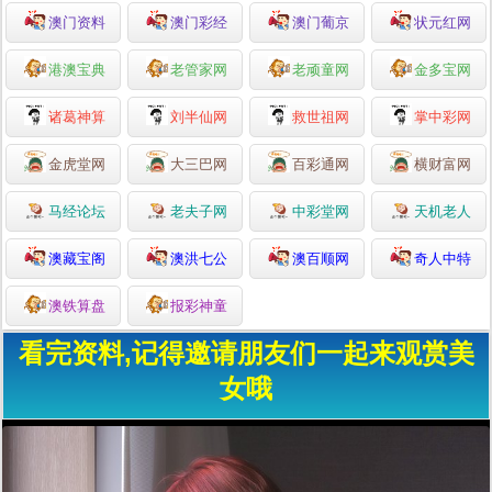
澳门资料
澳门彩经
澳门葡京
状元红网
港澳宝典
老管家网
老顽童网
金多宝网
诸葛神算
刘半仙网
救世祖网
掌中彩网
金虎堂网
大三巴网
百彩通网
横财富网
马经论坛
老夫子网
中彩堂网
天机老人
澳藏宝阁
澳洪七公
澳百顺网
奇人中特
澳铁算盘
报彩神童
看完资料,记得邀请朋友们一起来观赏美
女哦