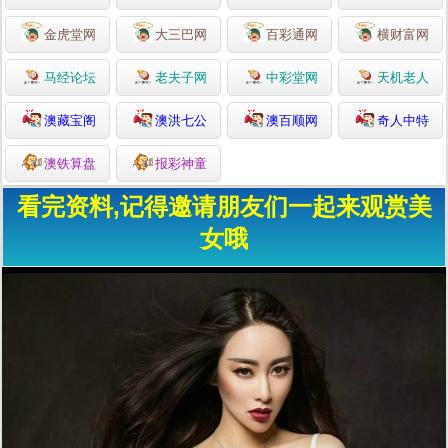
金虎堂网
大三巴网
百彩通网
横财富网
马经论坛
老夫子网
中彩堂网
天机老人
澳藏宝阁
澳洪七公
澳百顺网
奇人中特
澳铁算盘
报彩神童
看完资料,记得邀请朋友们一起来观赏美
女哦