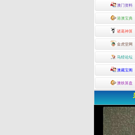
澳门资料
港澳宝典
诸葛神算
金虎堂网
马经论坛
澳藏宝阁
澳铁算盘