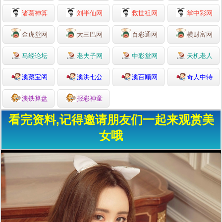
诸葛神算
刘半仙网
救世祖网
掌中彩网
金虎堂网
大三巴网
百彩通网
横财富网
马经论坛
老夫子网
中彩堂网
天机老人
澳藏宝阁
澳洪七公
澳百顺网
奇人中特
澳铁算盘
报彩神童
看完资料,记得邀请朋友们一起来观赏美
女哦