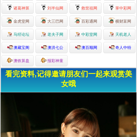
诸葛神算
刘半仙网
救世祖网
掌中彩网
金虎堂网
大三巴网
百彩通网
横财富网
马经论坛
老夫子网
中彩堂网
天机老人
澳藏宝阁
澳洪七公
澳百顺网
奇人中特
澳铁算盘
报彩神童
看完资料,记得邀请朋友们一起来观赏美
女哦