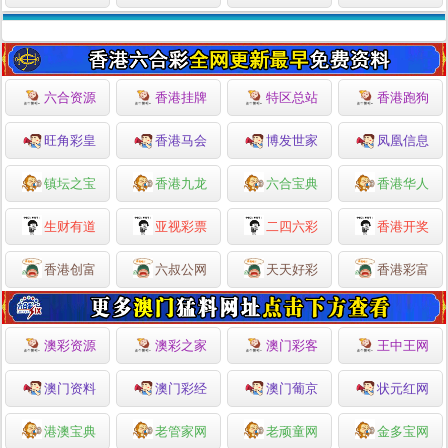
六合资源
香港挂牌
特区总站
香港跑狗
旺角彩皇
香港马会
博发世家
凤凰信息
镇坛之宝
香港九龙
六合宝典
香港华人
生财有道
亚视彩票
二四六彩
香港开奖
香港创富
六叔公网
天天好彩
香港彩富
澳彩资源
澳彩之家
澳门彩客
王中王网
澳门资料
澳门彩经
澳门葡京
状元红网
港澳宝典
老管家网
老顽童网
金多宝网