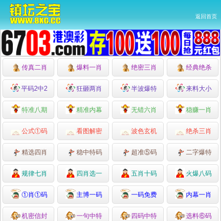
返回首页
传真二肖
爆料一肖
绝密三肖
经典绝杀
平码2中2
狂砸两肖
半波爆特
来料大小
特准八期
精准内幕
无错六肖
稳赚一肖
公式①码
看图解密
波色玄机
绝杀三肖
精选四肖
稳中特码
超准⑤码
二字爆特
规律七肖
四肖选一
五肖十码
火爆八码
①肖①码
主博一码
一码免费
内幕一肖
机密信封
一句中特
四码中特
选料⑥码