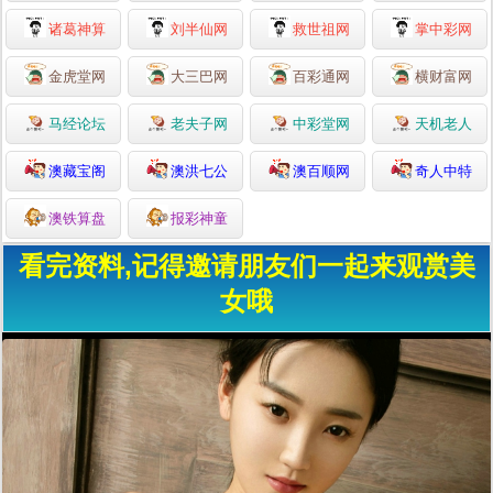
诸葛神算
刘半仙网
救世祖网
掌中彩网
金虎堂网
大三巴网
百彩通网
横财富网
马经论坛
老夫子网
中彩堂网
天机老人
澳藏宝阁
澳洪七公
澳百顺网
奇人中特
澳铁算盘
报彩神童
看完资料,记得邀请朋友们一起来观赏美
女哦