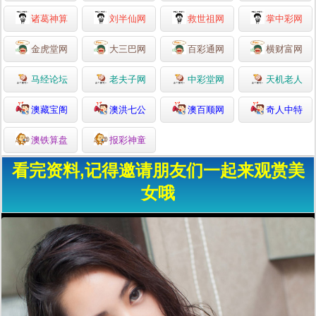
诸葛神算
刘半仙网
救世祖网
掌中彩网
金虎堂网
大三巴网
百彩通网
横财富网
马经论坛
老夫子网
中彩堂网
天机老人
澳藏宝阁
澳洪七公
澳百顺网
奇人中特
澳铁算盘
报彩神童
看完资料,记得邀请朋友们一起来观赏美
女哦