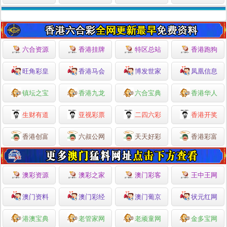
六合资源
香港挂牌
特区总站
香港跑狗
旺角彩皇
香港马会
博发世家
凤凰信息
镇坛之宝
香港九龙
六合宝典
香港华人
生财有道
亚视彩票
二四六彩
香港开奖
香港创富
六叔公网
天天好彩
香港彩富
澳彩资源
澳彩之家
澳门彩客
王中王网
澳门资料
澳门彩经
澳门葡京
状元红网
港澳宝典
老管家网
老顽童网
金多宝网