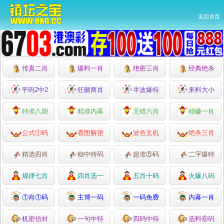
返回首页
传真二肖
爆料一肖
绝密三肖
经典绝杀
平码2中2
狂砸两肖
半波爆特
来料大小
特准八期
精准内幕
无错六肖
稳赚一肖
公式①码
看图解密
波色玄机
绝杀三肖
精选四肖
稳中特码
超准⑤码
二字爆特
规律七肖
四肖选一
五肖十码
火爆八码
①肖①码
主博一码
一码免费
内幕一肖
机密信封
一句中特
四码中特
选料⑥码