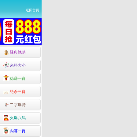
返回首页
经典绝杀
来料大小
稳赚一肖
绝杀三肖
二字爆特
火爆八码
内幕一肖