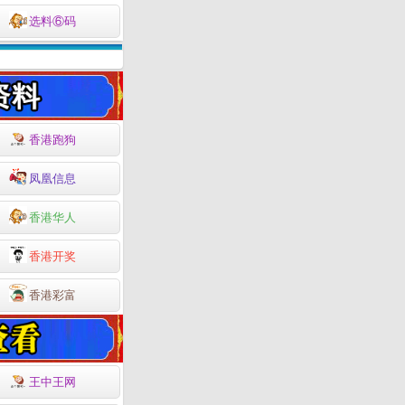
选料⑥码
香港跑狗
凤凰信息
香港华人
香港开奖
香港彩富
王中王网