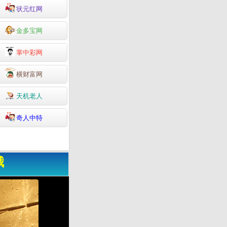
状元红网
金多宝网
掌中彩网
横财富网
天机老人
奇人中特
哦