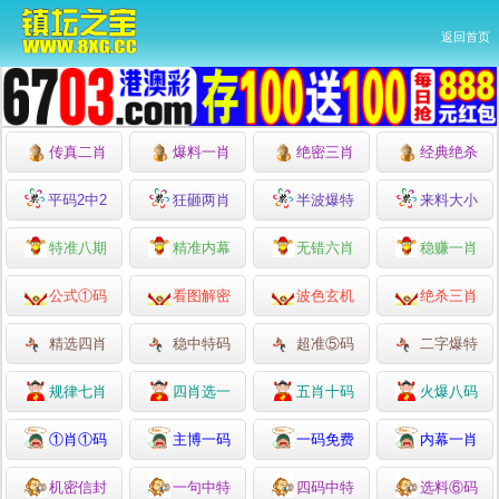
返回首页
传真二肖
爆料一肖
绝密三肖
经典绝杀
平码2中2
狂砸两肖
半波爆特
来料大小
特准八期
精准内幕
无错六肖
稳赚一肖
公式①码
看图解密
波色玄机
绝杀三肖
精选四肖
稳中特码
超准⑤码
二字爆特
规律七肖
四肖选一
五肖十码
火爆八码
①肖①码
主博一码
一码免费
内幕一肖
机密信封
一句中特
四码中特
选料⑥码