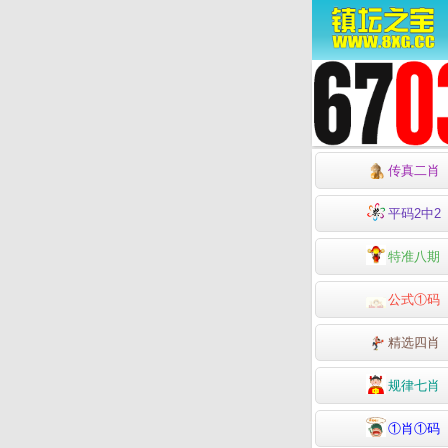
传真二肖
平码2中2
特准八期
公式①码
精选四肖
规律七肖
①肖①码