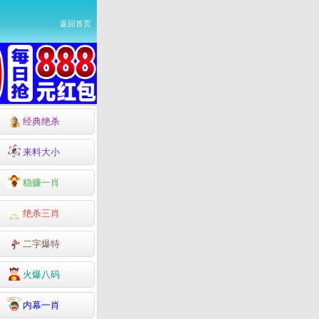
返回首页
经典绝杀
来料大小
稳赚一肖
绝杀三肖
二字爆特
火爆八码
内幕一肖