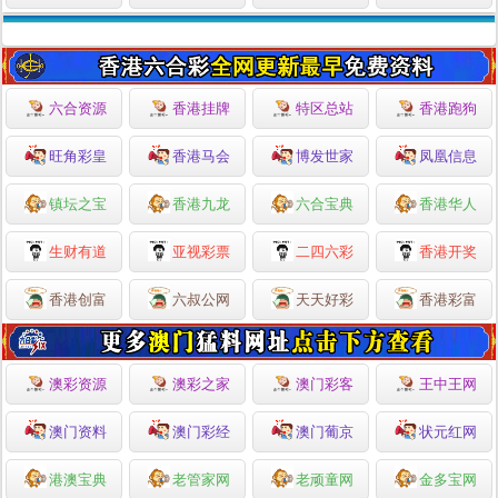
六合资源
香港挂牌
特区总站
香港跑狗
旺角彩皇
香港马会
博发世家
凤凰信息
镇坛之宝
香港九龙
六合宝典
香港华人
生财有道
亚视彩票
二四六彩
香港开奖
香港创富
六叔公网
天天好彩
香港彩富
澳彩资源
澳彩之家
澳门彩客
王中王网
澳门资料
澳门彩经
澳门葡京
状元红网
港澳宝典
老管家网
老顽童网
金多宝网