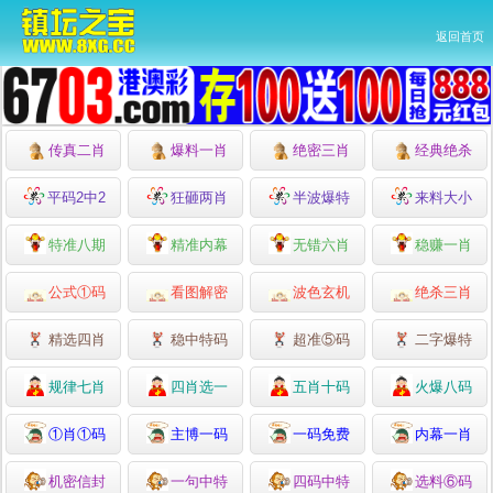
返回首页
传真二肖
爆料一肖
绝密三肖
经典绝杀
平码2中2
狂砸两肖
半波爆特
来料大小
特准八期
精准内幕
无错六肖
稳赚一肖
公式①码
看图解密
波色玄机
绝杀三肖
精选四肖
稳中特码
超准⑤码
二字爆特
规律七肖
四肖选一
五肖十码
火爆八码
①肖①码
主博一码
一码免费
内幕一肖
机密信封
一句中特
四码中特
选料⑥码