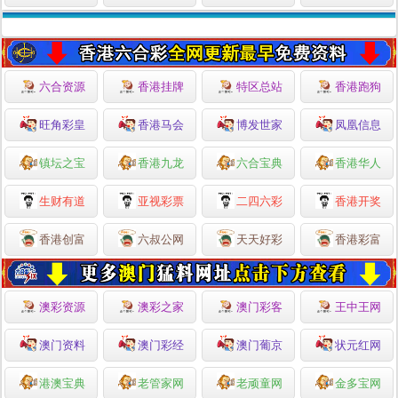
六合资源
香港挂牌
特区总站
香港跑狗
旺角彩皇
香港马会
博发世家
凤凰信息
镇坛之宝
香港九龙
六合宝典
香港华人
生财有道
亚视彩票
二四六彩
香港开奖
香港创富
六叔公网
天天好彩
香港彩富
澳彩资源
澳彩之家
澳门彩客
王中王网
澳门资料
澳门彩经
澳门葡京
状元红网
港澳宝典
老管家网
老顽童网
金多宝网