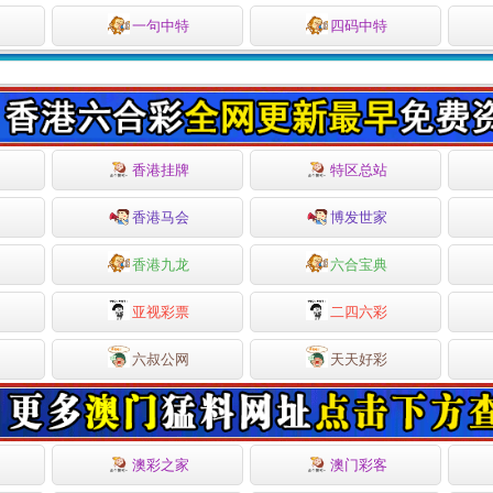
一句中特
四码中特
香港挂牌
特区总站
香港马会
博发世家
香港九龙
六合宝典
亚视彩票
二四六彩
六叔公网
天天好彩
澳彩之家
澳门彩客