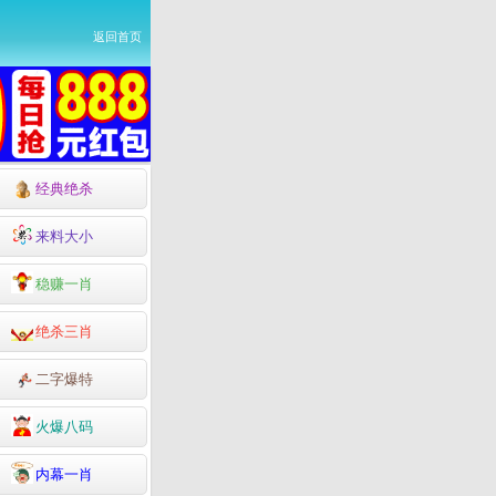
返回首页
经典绝杀
来料大小
稳赚一肖
绝杀三肖
二字爆特
火爆八码
内幕一肖