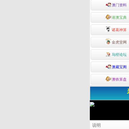
澳门资料
港澳宝典
诸葛神算
金虎堂网
马经论坛
澳藏宝阁
澳铁算盘
说明