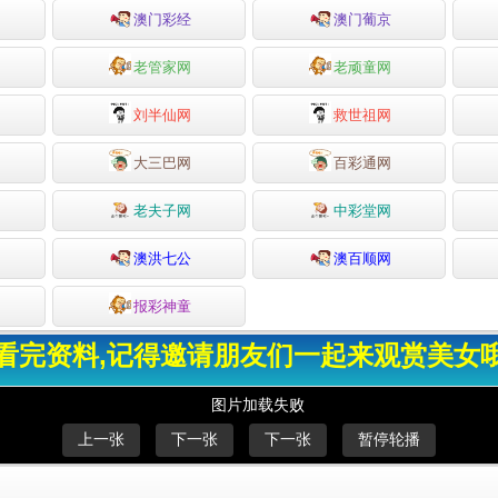
澳门彩经
澳门葡京
老管家网
老顽童网
刘半仙网
救世祖网
大三巴网
百彩通网
老夫子网
中彩堂网
澳洪七公
澳百顺网
报彩神童
看完资料,记得邀请朋友们一起来观赏美女
上一张
下一张
下一张
暂停轮播