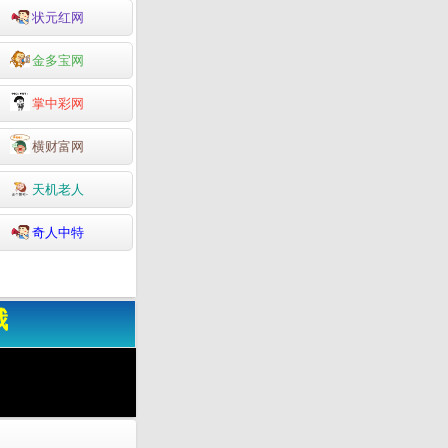
状元红网
金多宝网
掌中彩网
横财富网
天机老人
奇人中特
哦