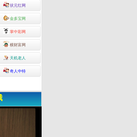
状元红网
金多宝网
掌中彩网
横财富网
天机老人
奇人中特
哦