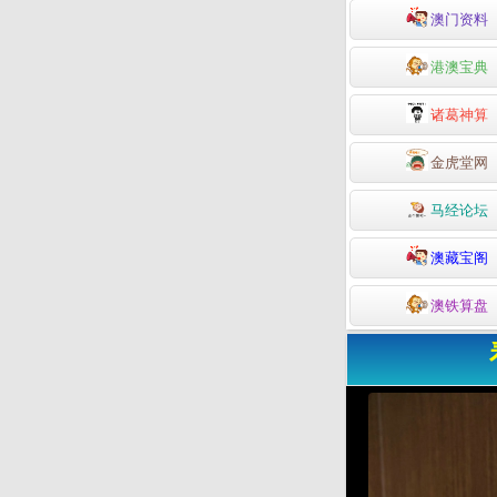
澳门资料
港澳宝典
诸葛神算
金虎堂网
马经论坛
澳藏宝阁
澳铁算盘