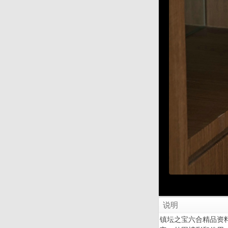
说明
镇坛之宝六合精品资