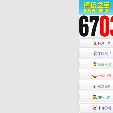
传真二肖
平码2中2
特准八期
公式①码
精选四肖
规律七肖
①肖①码