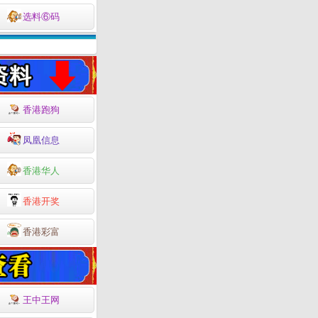
选料⑥码
香港跑狗
凤凰信息
香港华人
香港开奖
香港彩富
王中王网