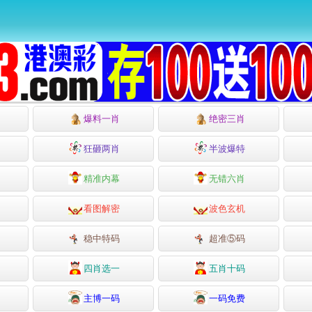
爆料一肖
绝密三肖
狂砸两肖
半波爆特
精准内幕
无错六肖
看图解密
波色玄机
稳中特码
超准⑤码
四肖选一
五肖十码
主博一码
一码免费