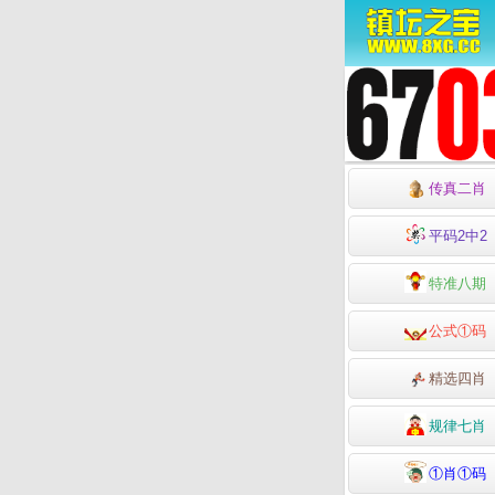
传真二肖
平码2中2
特准八期
公式①码
精选四肖
规律七肖
①肖①码